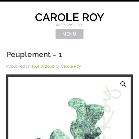
Skip
to
CAROLE ROY
content
ARTS VISUELS
MENU
Peuplement – 1
Published on
août 8, 2016
by
Carole Roy