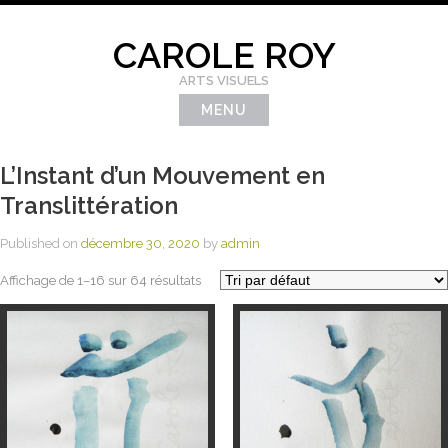
Skip
to
CAROLE ROY
content
ARTS VISUELS
MENU
L’Instant d’un Mouvement en
Translittération
Published on
décembre 30, 2020
by
admin
Affichage de 1–16 sur 64 résultats