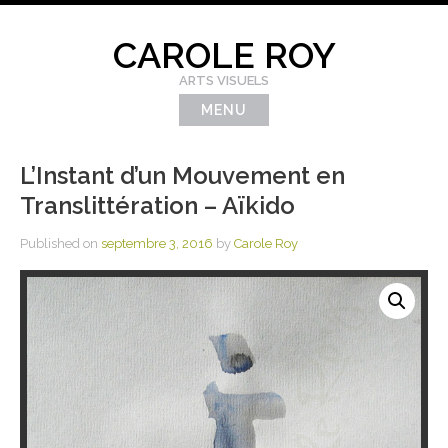
Skip
to
CAROLE ROY
content
ARTS VISUELS
MENU
L’Instant d’un Mouvement en
Translittération – Aïkido
Published on
septembre 3, 2016
by
Carole Roy