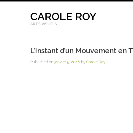
Skip
to
CAROLE ROY
content
ARTS VISUELS
L’Instant d’un Mouvement en Tr
Published on
janvier 5, 2018
by
Carole Roy