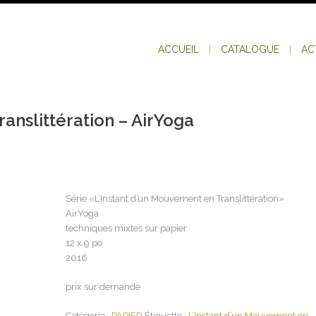
ACCUEIL
CATALOGUE
AC
anslittération – AirYoga
Série «L’Instant d’un Mouvement en Translittération»
AirYoga
techniques mixtes sur papier
12 x 9 po
2016
prix sur demande
Catégorie :
PAPIER
Étiquette :
L’Instant d’un Mouvement en