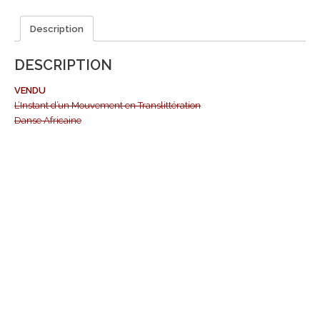
Description
DESCRIPTION
VENDU
L’Instant d’u
n Mouvement en Translittération
Danse Africaine