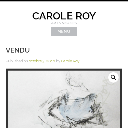
Skip
to
CAROLE ROY
content
ARTS VISUELS
MENU
VENDU
Published on
octobre 3, 2016
by
Carole Roy