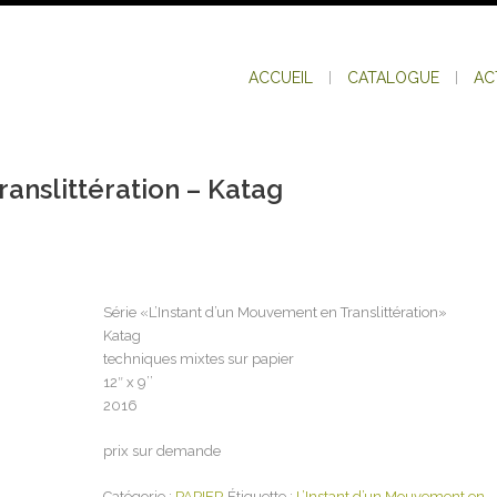
ACCUEIL
CATALOGUE
AC
ranslittération – Katag
Série «L’Instant d’un Mouvement en Translittération»
Katag
techniques mixtes sur papier
12″ x 9’’
2016
prix sur demande
Catégorie :
PAPIER
Étiquette :
L’Instant d’un Mouvement en