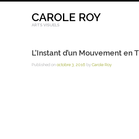
Skip
to
CAROLE ROY
content
ARTS VISUELS
L’Instant d’un Mouvement en T
Published on
octobre 3, 2016
by
Carole Roy