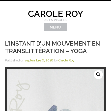
Skip
to
CAROLE ROY
content
ARTS VISUELS
MENU
L’INSTANT D’UN MOUVEMENT EN
TRANSLITTÉRATION – YOGA
Published on
septembre 6, 2018
by
Carole Roy