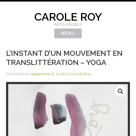
Skip
to
CAROLE ROY
content
ARTS VISUELS
MENU
L’INSTANT D’UN MOUVEMENT EN
TRANSLITTÉRATION – YOGA
Published on
septembre 6, 2018
by
Carole Roy