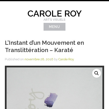
Skip
to
CAROLE ROY
content
ARTS VISUELS
MENU
L’Instant d’un Mouvement en
Translittération – Karaté
Published on
novembre 28, 2016
by
Carole Roy