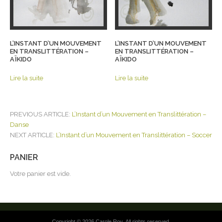
L’INSTANT D’UN MOUVEMENT
L’INSTANT D’UN MOUVEMENT
EN TRANSLITTÉRATION –
EN TRANSLITTÉRATION –
AÏKIDO
AÏKIDO
Lire la suite
Lire la suite
POST
PREVIOUS ARTICLE:
L’Instant d’un Mouvement en Translittération –
NAVIGATION
Danse
NEXT ARTICLE:
L’Instant d’un Mouvement en Translittération – Soccer
PANIER
Votre panier est vide.
Copyright © 2026 Carole Roy. All rights reserved.