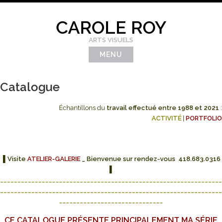
Skip
to
CAROLE ROY
content
ARTS VISUELS
MENU
Catalogue
Échantillons du
travail effectué entre 1988 et 2021
:
ACTIVITÉ
|
PORTFOLIO
▌Visite
ATELIER-GALERIE
_ Bienvenue sur rendez-vous 418.683.0316
▌
___
_____________________________________________________________
________________________________________________________________
______________________________
CE CATALOGUE PRÉSENTE PRINCIPALEMENT MA SÉRIE